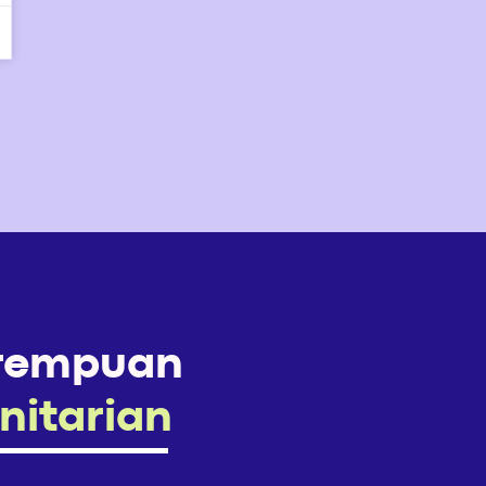
rempuan
itarian